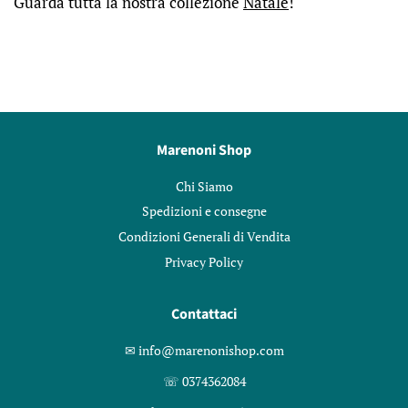
Guarda tutta la nostra collezione
Natale
!
Marenoni Shop
Chi Siamo
Spedizioni e consegne
Condizioni Generali di Vendita
Privacy Policy
Contattaci
✉︎ info@marenonishop.com
☏ 0374362084