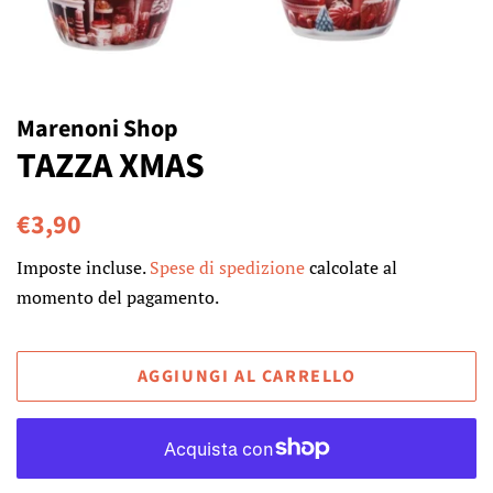
Marenoni Shop
TAZZA XMAS
Prezzo
Prezzo
€3,90
di
scontato
Imposte incluse.
Spese di spedizione
calcolate al
listino
momento del pagamento.
AGGIUNGI AL CARRELLO