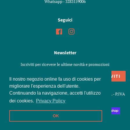
Whatsapp - 3283159006
Seguici
Facebook
Instagram
Newsletter
Iscriviti per ricevere le ultime novità e promozioni
ISCRIVITI
Il nostro negozio online fa uso di cookies per
migliorare l'esperienza dell'utente.
Continuando la navigazione, accetti l'utilizzo
Copyright © 2026,
Marenoni Shop
. Snc di Marenoni Elisa e C. - P.IVA
01426970198
dei cookies.
Privacy Policy
Modalità
OK
di
pagamento