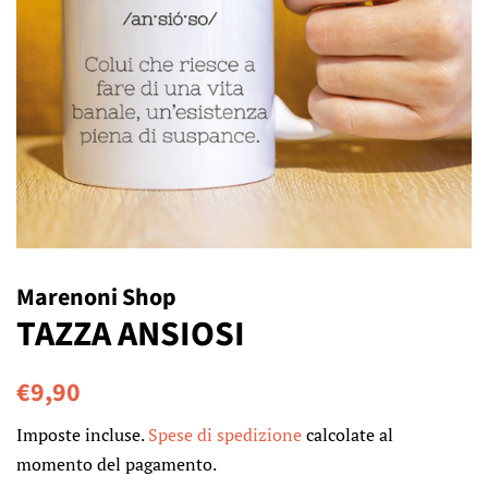
Marenoni Shop
TAZZA ANSIOSI
Prezzo
Prezzo
€9,90
di
scontato
Imposte incluse.
Spese di spedizione
calcolate al
listino
momento del pagamento.