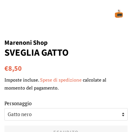
Marenoni Shop
SVEGLIA GATTO
Prezzo
Prezzo
€8,50
di
scontato
Imposte incluse.
Spese di spedizione
calcolate al
listino
momento del pagamento.
Personaggio