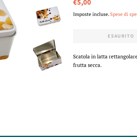
Prezzo
Prezzo
€5,00
di
scontato
Imposte incluse.
Spese di sp
listino
ESAURITO
Scatola in latta rettangola
frutta secca.