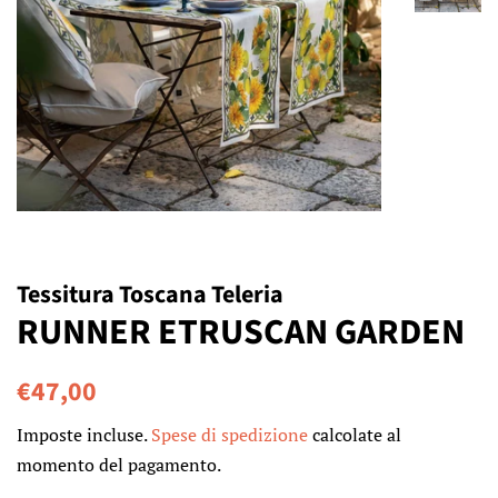
Tessitura Toscana Teleria
RUNNER ETRUSCAN GARDEN
Prezzo
Prezzo
€47,00
di
scontato
Imposte incluse.
Spese di spedizione
calcolate al
listino
momento del pagamento.