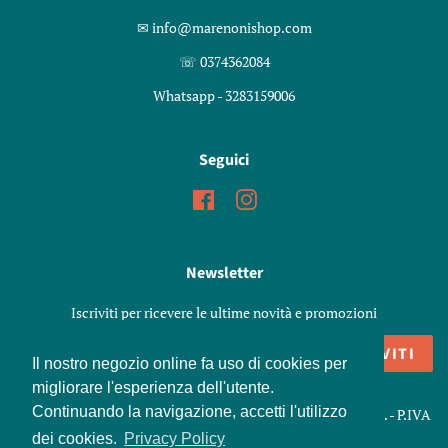
✉︎ info@marenonishop.com
☏ 0374362084
Whatsapp - 3283159006
Seguici
Facebook
Instagram
Newsletter
Iscriviti per ricevere le ultime novità e promozioni
ISCRIVITI
Il nostro negozio online fa uso di cookies per
migliorare l'esperienza dell'utente.
Continuando la navigazione, accetti l'utilizzo
Copyright © 2026,
Marenoni Shop
. Snc di Marenoni Elisa e C. - P.IVA
01426970198
dei cookies.
Privacy Policy