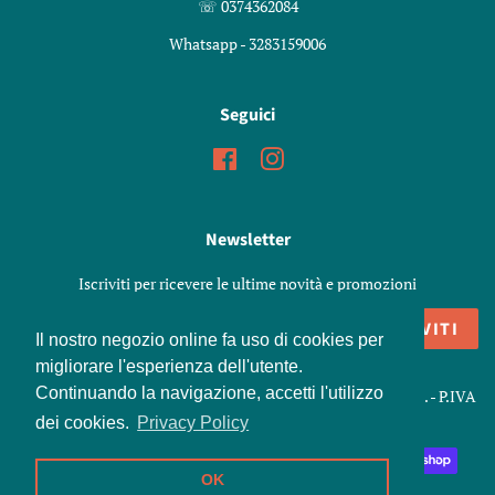
☏ 0374362084
Whatsapp - 3283159006
Seguici
Facebook
Instagram
Newsletter
Iscriviti per ricevere le ultime novità e promozioni
ISCRIVITI
Il nostro negozio online fa uso di cookies per
migliorare l'esperienza dell'utente.
Continuando la navigazione, accetti l'utilizzo
Copyright © 2026,
Marenoni Shop
. Snc di Marenoni Elisa e C. - P.IVA
01426970198
dei cookies.
Privacy Policy
Modalità
OK
di