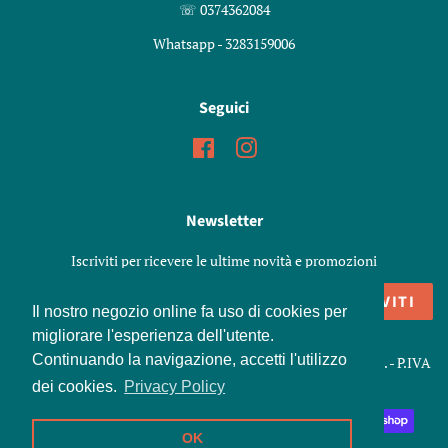
☏ 0374362084
Whatsapp - 3283159006
Seguici
Facebook
Instagram
Newsletter
Iscriviti per ricevere le ultime novità e promozioni
ISCRIVITI
Il nostro negozio online fa uso di cookies per
migliorare l'esperienza dell'utente.
Continuando la navigazione, accetti l'utilizzo
Copyright © 2026,
Marenoni Shop
. Snc di Marenoni Elisa e C. - P.IVA
01426970198
dei cookies.
Privacy Policy
Modalità
OK