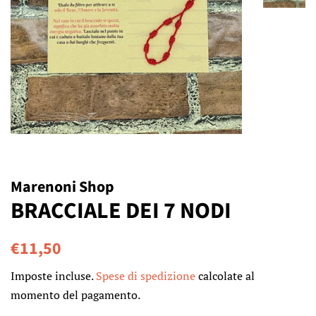
Marenoni Shop
BRACCIALE DEI 7 NODI
Prezzo
Prezzo
€11,50
di
scontato
Imposte incluse.
Spese di spedizione
calcolate al
listino
momento del pagamento.