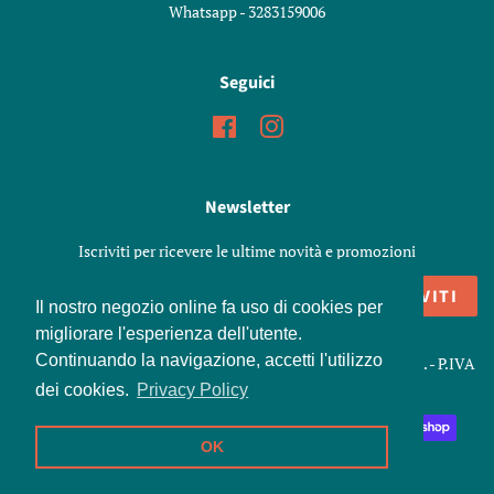
Whatsapp - 3283159006
Seguici
Facebook
Instagram
Newsletter
Iscriviti per ricevere le ultime novità e promozioni
ISCRIVITI
Il nostro negozio online fa uso di cookies per
migliorare l'esperienza dell'utente.
Continuando la navigazione, accetti l'utilizzo
Copyright © 2026,
Marenoni Shop
. Snc di Marenoni Elisa e C. - P.IVA
01426970198
dei cookies.
Privacy Policy
Modalità
OK
di
pagamento