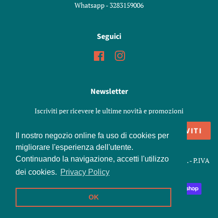
Whatsapp - 3283159006
Seguici
Facebook
Instagram
Newsletter
Iscriviti per ricevere le ultime novità e promozioni
ISCRIVITI
Il nostro negozio online fa uso di cookies per
migliorare l'esperienza dell'utente.
Continuando la navigazione, accetti l'utilizzo
Copyright © 2026,
Marenoni Shop
. Snc di Marenoni Elisa e C. - P.IVA
01426970198
dei cookies.
Privacy Policy
Modalità
OK
di
pagamento