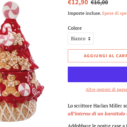
Prezzo
Prezzo
€12,90
€16,00
di
scontato
Imposte incluse.
Spese di sp
listino
Colore
AGGIUNGI AL CAR
Altre opzioni di pag
Lo scrittore
Harlan Miller s
all’interno di un barattolo 
Addobbare le nostre case a 