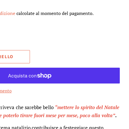
edizione
calcolate al momento del pagamento.
RELLO
amento
criveva
che sarebbe bello
“mettere lo spirito del Natale
e poterlo tirare fuori mese per mese, poco alla volta”
.
tema natalizio contribuisce a festeggiare questo