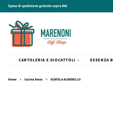
Spese di spedizione gratuite sopra 89€
CARTOLERIA E GIOCATTOLI
ESSENZA 
›
›
Home
Cucina Xmas
SCATOLA ALBERELLO