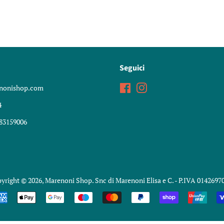
Seguici
nonishop.com
Facebook
Instagram
4
83159006
yright © 2026,
Marenoni Shop
. Snc di Marenoni Elisa e C. - P.IVA 0142697
Modalità
di